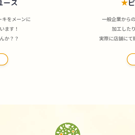
ユース
★
ーキをメーンに
一般企業から
います！
加工した
んか？？
実際に店舗にて