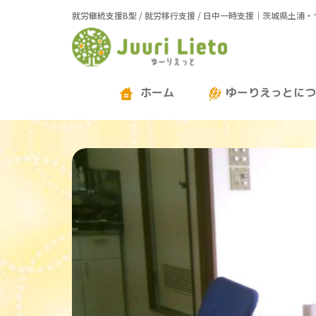
就労継続支援B型 / 就労移行支援 / 日中一時支援｜茨城県土浦
ホーム
ゆーりえっとにつ
ゆーりえっとについて
スイーツプロデユース